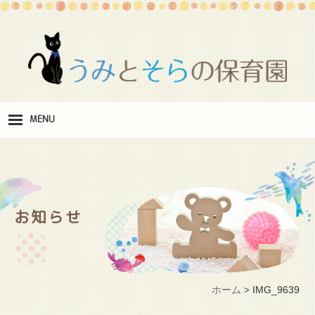
MENU
保
育理念
職
員紹介
お知らせ
施
設紹介
保
育料
ホーム
IMG_9639
>
お
問い合わせ