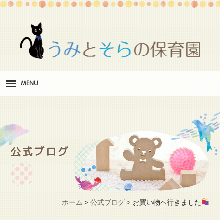
MENU
保
育理念
職
員紹介
公式ブログ
施
設紹介
保
育料
ホーム
公式ブログ
お買い物へ行きました
>
>
お
問い合わせ