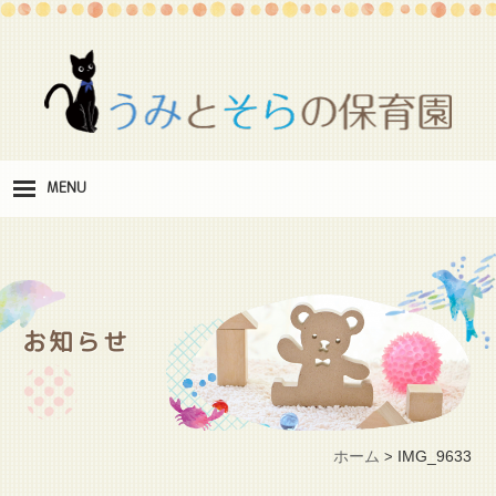
MENU
保
育理念
職
員紹介
お知らせ
施
設紹介
保
育料
ホーム
IMG_9633
>
お
問い合わせ