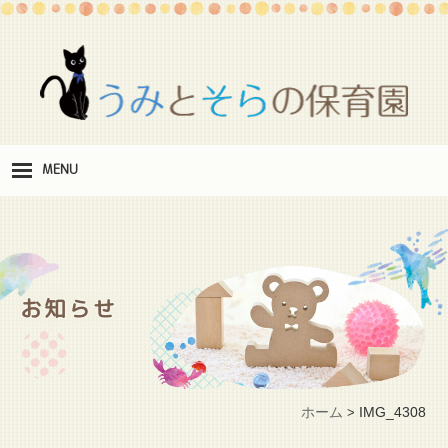
MENU
保
育理念
職
員紹介
お知らせ
施
設紹介
保
育料
ホーム
IMG_4308
>
お
問い合わせ