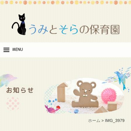
MENU
保
育理念
職
員紹介
お知らせ
施
設紹介
保
育料
ホーム
IMG_3979
>
お
問い合わせ