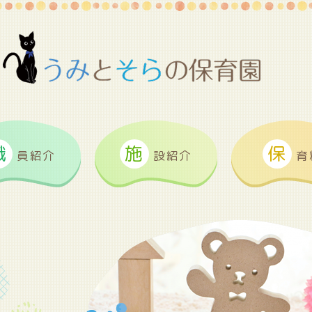
職
施
保
員紹介
設紹介
育