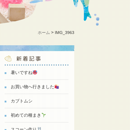
>
ホーム
IMG_3963
新着記事
暑いですね
お買い物へ行きました
カブトムシ
初めての種まき
スコーン作り