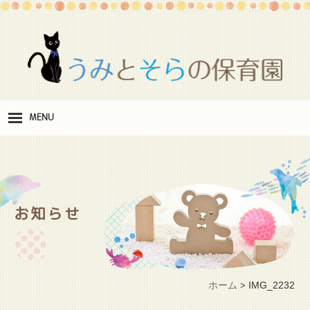
MENU
保
育理念
職
員紹介
お知らせ
施
設紹介
保
育料
ホーム
IMG_2232
>
お
問い合わせ