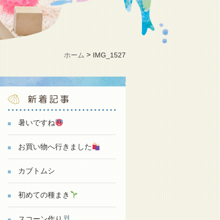
>
ホーム
IMG_1527
新着記事
暑いですね
お買い物へ行きました
カブトムシ
初めての種まき
スコーン作り