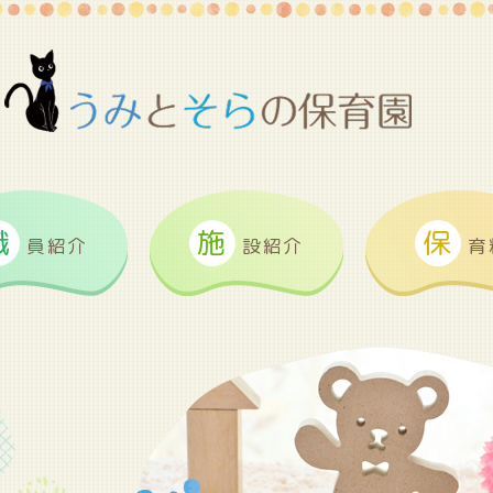
職
施
保
員紹介
設紹介
育