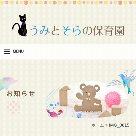
MENU
保
育理念
職
員紹介
お知らせ
施
設紹介
保
育料
ホーム
IMG_0815
>
お
問い合わせ