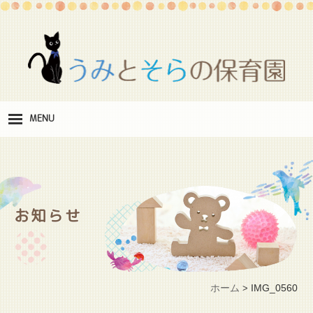
MENU
保
育理念
職
員紹介
お知らせ
施
設紹介
保
育料
ホーム
IMG_0560
>
お
問い合わせ