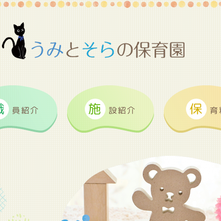
職
施
保
員紹介
設紹介
育