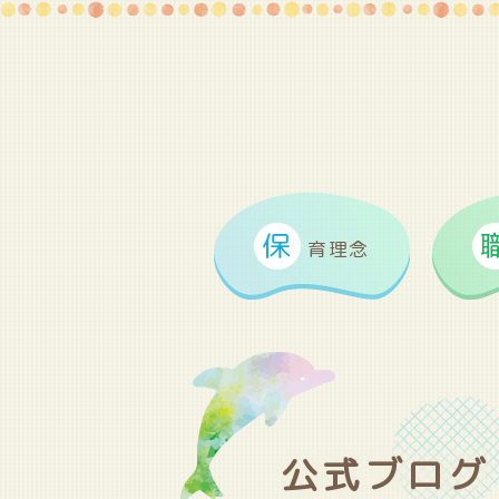
保
育理念
公式ブログ