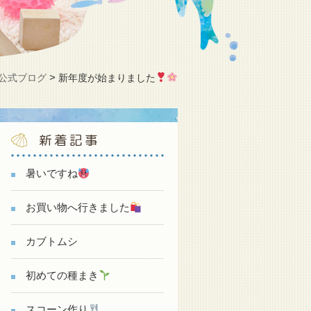
>
公式ブログ
新年度が始まりました
新着記事
暑いですね
お買い物へ行きました
カブトムシ
初めての種まき
スコーン作り