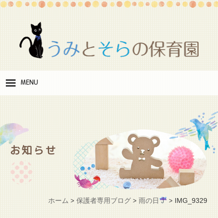
MENU
保
育理念
職
員紹介
お知らせ
施
設紹介
保
育料
ホーム
保護者専用ブログ
雨の日
IMG_9329
>
>
>
お
問い合わせ