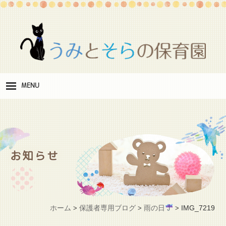
MENU
保
育理念
職
員紹介
お知らせ
施
設紹介
保
育料
ホーム
保護者専用ブログ
雨の日
IMG_7219
>
>
>
お
問い合わせ