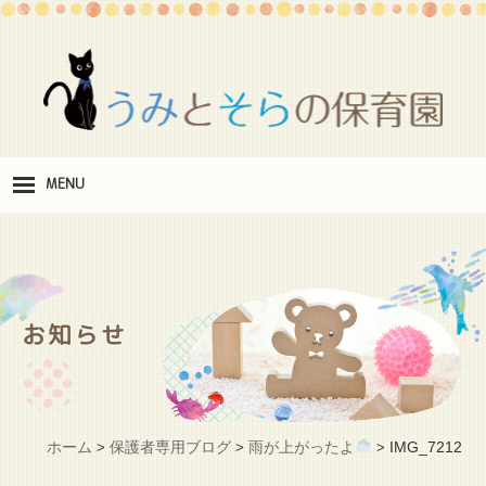
MENU
保
育理念
職
員紹介
お知らせ
施
設紹介
保
育料
ホーム
保護者専用ブログ
雨が上がったよ
IMG_7212
>
>
>
お
問い合わせ