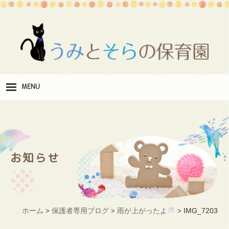
MENU
保
育理念
職
員紹介
お知らせ
施
設紹介
保
育料
ホーム
保護者専用ブログ
雨が上がったよ
IMG_7203
>
>
>
お
問い合わせ