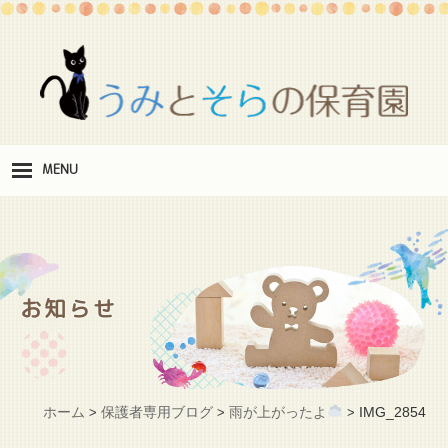
MENU
保
育理念
職
員紹介
お知らせ
施
設紹介
保
育料
ホーム
保護者専用ブログ
雨が上がったよ
IMG_2854
>
>
>
お
問い合わせ