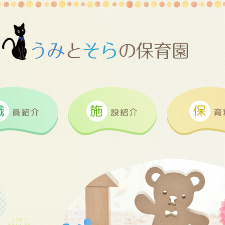
職
施
保
員紹介
設紹介
育