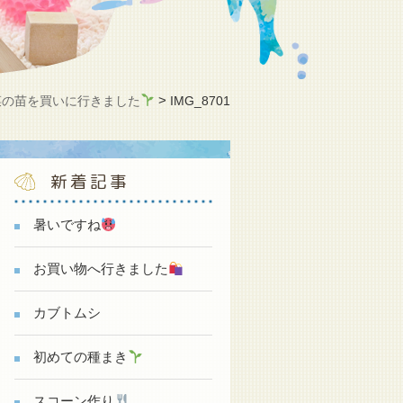
>
菜の苗を買いに行きました
IMG_8701
新着記事
暑いですね
お買い物へ行きました
カブトムシ
初めての種まき
スコーン作り