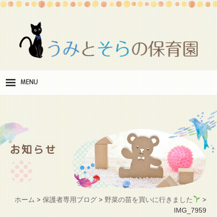
MENU
保
育理念
職
員紹介
お知らせ
施
設紹介
保
育料
ホーム
保護者専用ブログ
野菜の苗を買いに行きました
>
>
>
お
IMG_7959
問い合わせ