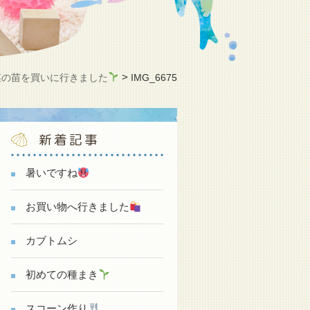
>
菜の苗を買いに行きました
IMG_6675
新着記事
暑いですね
お買い物へ行きました
カブトムシ
初めての種まき
スコーン作り