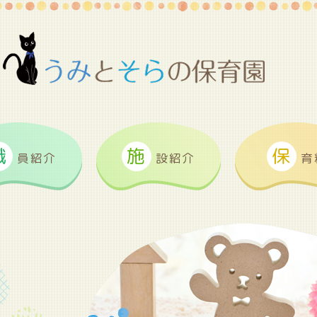
職
施
保
員紹介
設紹介
育