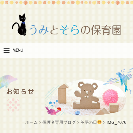
MENU
保
育理念
職
員紹介
お知らせ
施
設紹介
保
育料
ホーム
保護者専用ブログ
英語の日
IMG_7076
>
>
>
お
問い合わせ