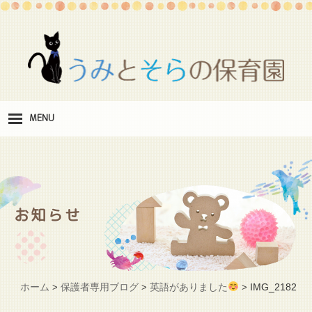
MENU
保
育理念
職
員紹介
お知らせ
施
設紹介
保
育料
ホーム
保護者専用ブログ
英語がありました
IMG_2182
>
>
>
お
問い合わせ