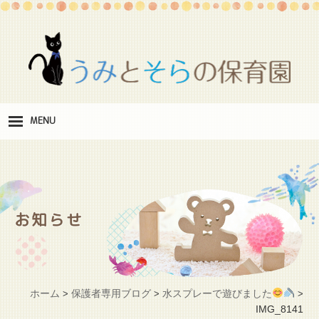
MENU
保
育理念
職
員紹介
お知らせ
施
設紹介
保
育料
ホーム
保護者専用ブログ
水スプレーで遊びました
>
>
>
お
IMG_8141
問い合わせ