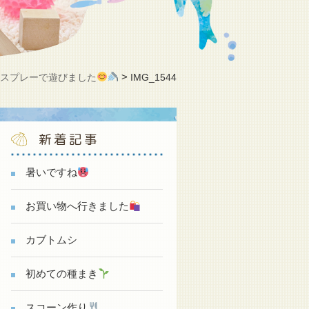
>
水スプレーで遊びました
IMG_1544
新着記事
暑いですね
お買い物へ行きました
カブトムシ
初めての種まき
スコーン作り