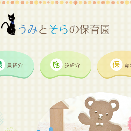
職
施
保
員紹介
設紹介
育