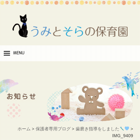
MENU
保
育理念
職
員紹介
お知らせ
施
設紹介
保
育料
ホーム
保護者専用ブログ
歯磨き指導をしました
>
>
>
お
IMG_9409
問い合わせ