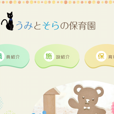
職
施
保
員紹介
設紹介
育