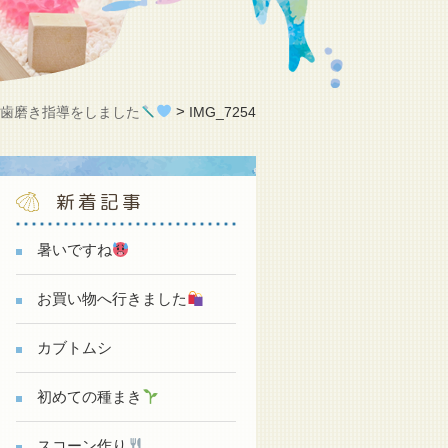
>
>
歯磨き指導をしました
IMG_7254
新着記事
暑いですね
お買い物へ行きました
カブトムシ
初めての種まき
スコーン作り