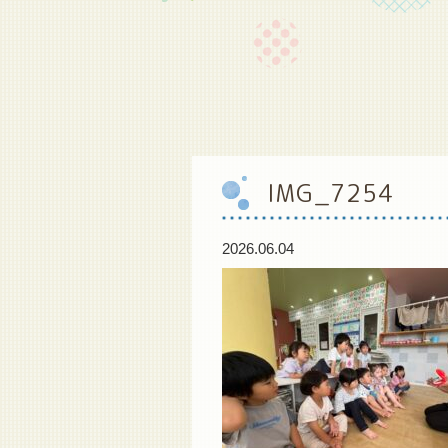
IMG_7254
2026.06.04