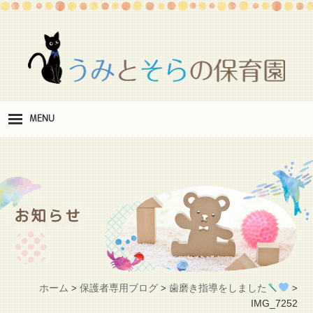
MENU
保
育理念
職
員紹介
お知らせ
施
設紹介
保
育料
ホーム
保護者専用ブログ
歯磨き指導をしました
>
>
>
お
IMG_7252
問い合わせ