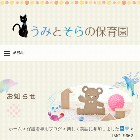
MENU
保
育理念
職
員紹介
お知らせ
施
設紹介
保
育料
ホーム
保護者専用ブログ
楽しく英語に参加しました
>
>
>
お
IMG_9662
問い合わせ