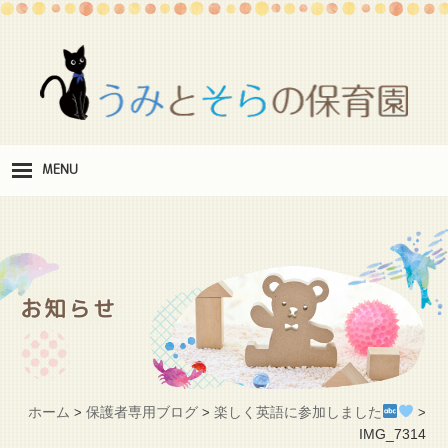
MENU
保
育理念
職
員紹介
お知らせ
施
設紹介
保
育料
ホーム
保護者専用ブログ
楽しく英語に参加しました
>
>
>
お
IMG_7314
問い合わせ