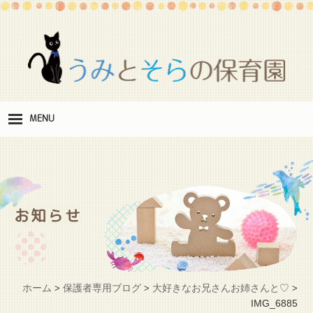
MENU
保
育理念
職
員紹介
お知らせ
施
設紹介
保
育料
ホーム
保護者専用ブログ
大好きなお兄さんお姉さんと♡
>
>
>
お
IMG_6885
問い合わせ