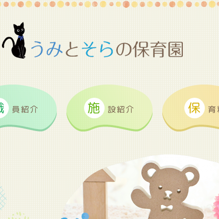
職
施
保
員紹介
設紹介
育