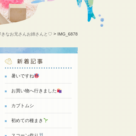
>
好きなお兄さんお姉さんと♡
IMG_6878
新着記事
暑いですね
お買い物へ行きました
カブトムシ
初めての種まき
スコーン作り