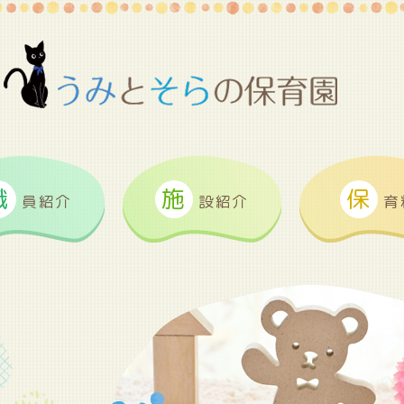
職
施
保
員紹介
設紹介
育