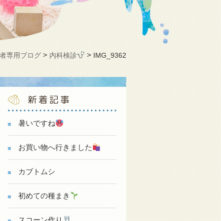
>
>
者専用ブログ
内科検診
IMG_9362
新着記事
暑いですね
お買い物へ行きました
カブトムシ
初めての種まき
スコーン作り