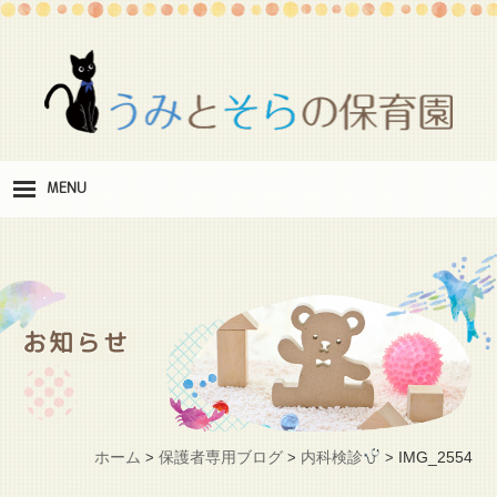
MENU
保
育理念
職
員紹介
お知らせ
施
設紹介
保
育料
ホーム
保護者専用ブログ
内科検診
IMG_2554
>
>
>
お
問い合わせ