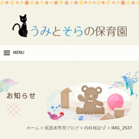
MENU
保
育理念
職
員紹介
お知らせ
施
設紹介
保
育料
ホーム
保護者専用ブログ
内科検診
IMG_2537
>
>
>
お
問い合わせ