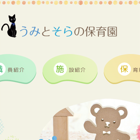
職
施
保
員紹介
設紹介
育