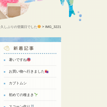
>
>
久しぶりの登園日でした
IMG_3221
新着記事
暑いですね
お買い物へ行きました
カブトムシ
初めての種まき
スコーン作り