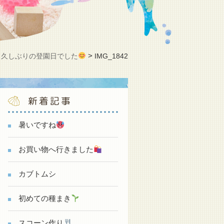
>
>
久しぶりの登園日でした
IMG_1842
新着記事
暑いですね
お買い物へ行きました
カブトムシ
初めての種まき
スコーン作り