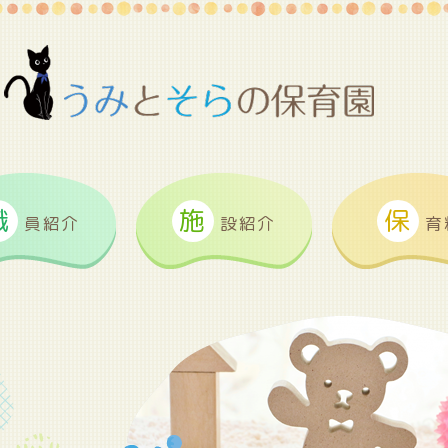
職
施
保
員紹介
設紹介
育