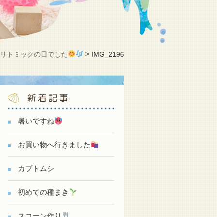
>
>
リトミックの日でした
IMG_2196
新着記事
暑いですね
お買い物へ行きました
カブトムシ
初めての種まき
スコーン作り