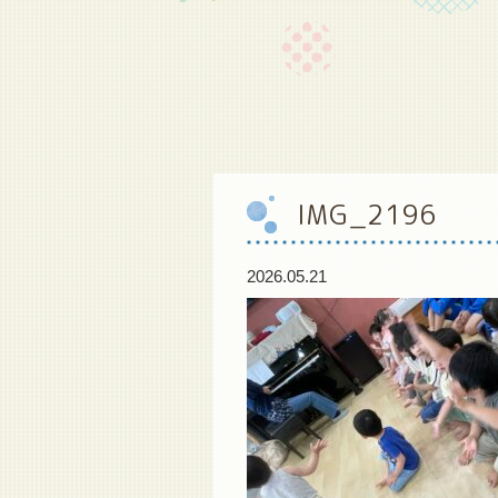
IMG_2196
2026.05.21