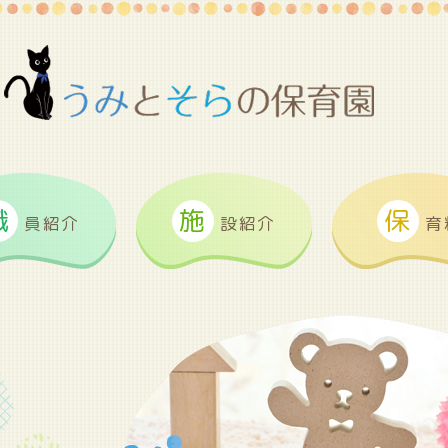
職
施
保
員紹介
設紹介
育