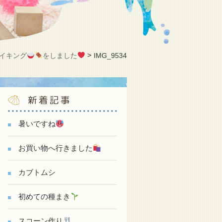
>
イキング
をしました
IMG_9534
新着記事
暑いですね
お買い物へ行きました
カブトムシ
初めての種まき
スコーン作り