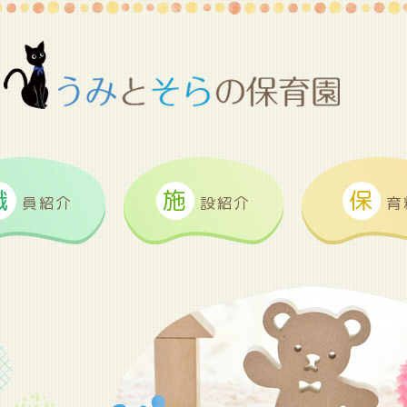
職
施
保
員紹介
設紹介
育