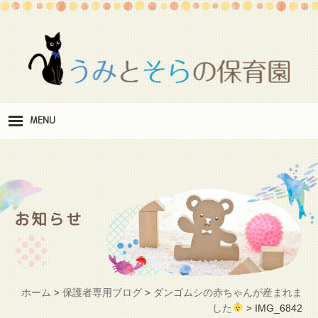
MENU
保
育理念
職
員紹介
お知らせ
施
設紹介
保
育料
ホーム
保護者専用ブログ
ダンゴムシの赤ちゃんが産まれま
>
>
お
した
IMG_6842
>
問い合わせ