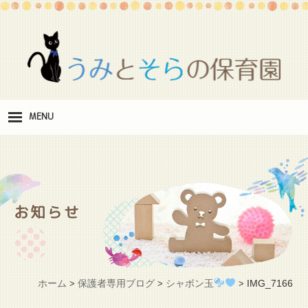
MENU
保
育理念
職
員紹介
お知らせ
施
設紹介
保
育料
ホーム
保護者専用ブログ
シャボン玉
IMG_7166
>
>
>
お
問い合わせ