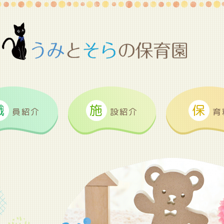
職
施
保
員紹介
設紹介
育