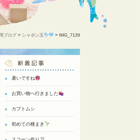
>
>
用ブログ
シャボン玉
IMG_7139
新着記事
暑いですね
お買い物へ行きました
カブトムシ
初めての種まき
スコーン作り