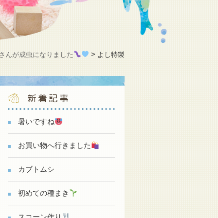
>
さんが成虫になりました
よし特製
新着記事
暑いですね
お買い物へ行きました
カブトムシ
初めての種まき
スコーン作り