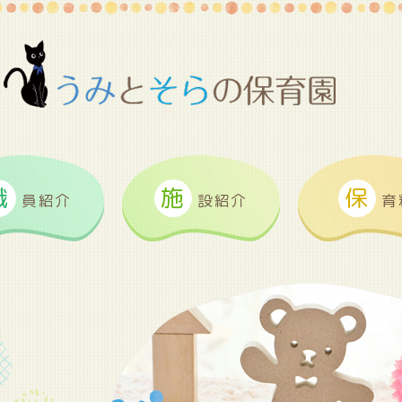
職
施
保
員紹介
設紹介
育