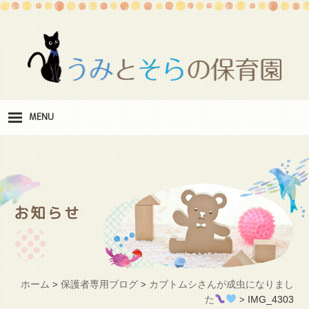
MENU
保
育理念
職
員紹介
お知らせ
施
設紹介
保
育料
ホーム
保護者専用ブログ
カブトムシさんが成虫になりまし
>
>
お
た
IMG_4303
>
問い合わせ