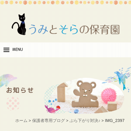
MENU
保
育理念
職
員紹介
お知らせ
施
設紹介
保
育料
ホーム
保護者専用ブログ
ぶら下がり対決♪
IMG_2397
>
>
>
お
問い合わせ