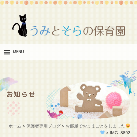
MENU
保
育理念
職
員紹介
お知らせ
施
設紹介
保
育料
ホーム
保護者専用ブログ
お部屋でおままごとをしました
>
>
お
IMG_8892
>
問い合わせ