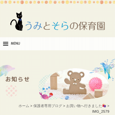
MENU
保
育理念
職
員紹介
お知らせ
施
設紹介
保
育料
ホーム
保護者専用ブログ
お買い物へ行きました
>
>
>
お
IMG_2579
問い合わせ