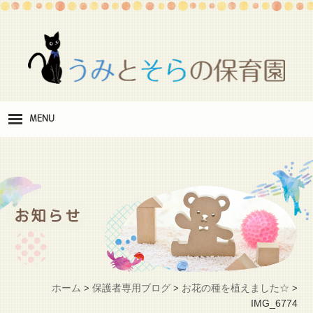
MENU
保
育理念
職
員紹介
お知らせ
施
設紹介
保
育料
ホーム
保護者専用ブログ
お花の種を植えました☆
>
>
>
お
IMG_6774
問い合わせ