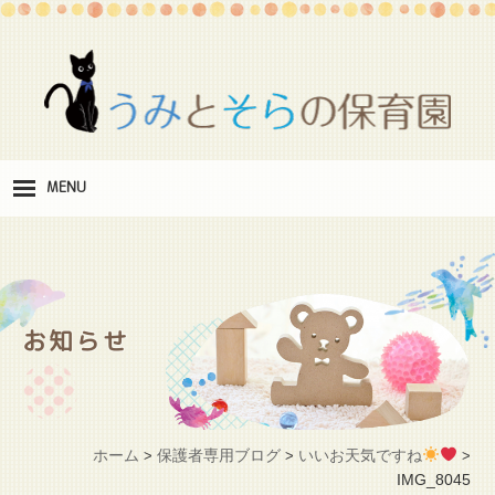
MENU
保
育理念
職
員紹介
お知らせ
施
設紹介
保
育料
ホーム
保護者専用ブログ
いいお天気ですね
>
>
>
お
IMG_8045
問い合わせ